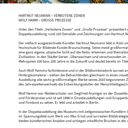
HARTMUT NEUMANN – VERBOTENE ZONEN
WOLF HAMM – GROSSE PROZESSE
Unter den Titeln „Verbotene Zonen“ und „Große Prozesse“ präsentiert 
Doppelausstellung rund 120 Gemälde und Zeichnungen von Hartmut N
Der vielfach ausgezeichnete Künstler Hartmut Neumann lebt in Köln un
Hochschule für Bildende Künste Braunschweig. Seine meist großformat
eine ganz eigene, utopische Sicht auf die Natur erkennen und thematis
Zivilisation. In den Städte-Serien „Überwachsen und verschwunden im
Metropolen 100 bzw. 200 Jahre in die Zukunft und deutet bereits im Titel
Auch Wolf Hamms farbintensive und in der Bildkombinatorik surreal anm
Hinterglasmalerei – ziehen die Betrachtenden gleichsam in einen visuel
Ausstellung alle sechs großformatigen Werke seines 2010 begonnenen Z
des Jahreszeitenwechsels die Entwicklungsstufen der Menschheitsgeschi
Wolf Hamm war Meisterschüler von Siegfried Anzinger an der Düsseldor
und Förderpreise und ist seit 1998 in Einzelausstellungen und Gruppen
und Finnland zu sehen. Er lebt und arbeitet in Berlin.
In der Doppelausstellung des Museums mit zeitgenössischen Künstlern la
im Spannungsfeld zum Werk von Max Ernst und surrealen Bildstrategie
beiden künstlerischen Ansätze und schlagen inhaltliche Brücken in der 