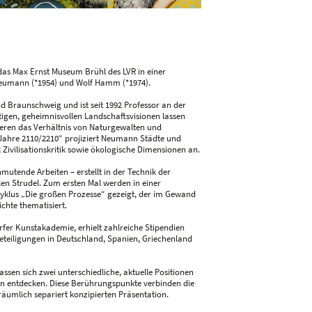
das Max Ernst Museum Brühl des LVR in einer
eumann (*1954) und Wolf Hamm (*1974).
d Braunschweig und ist seit 1992 Professor an der
igen, geheimnisvollen Landschaftsvisionen lassen
ieren das Verhältnis von Naturgewalten und
 Jahre 2110/2210“ projiziert Neumann Städte und
 Zivilisationskritik sowie ökologische Dimensionen an.
utende Arbeiten – erstellt in der Technik der
len Strudel. Zum ersten Mal werden in einer
yklus „Die großen Prozesse“ gezeigt, der im Gewand
chte thematisiert.
fer Kunstakademie, erhielt zahlreiche Stipendien
beteiligungen in Deutschland, Spanien, Griechenland
ssen sich zwei unterschiedliche, aktuelle Positionen
n entdecken. Diese Berührungspunkte verbinden die
räumlich separiert konzipierten Präsentation.