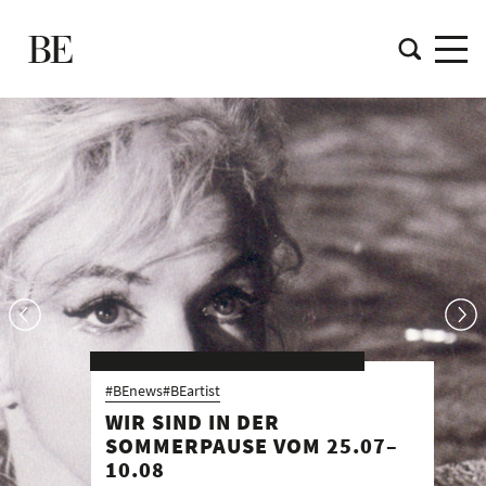
#BEduesseldorf
ART FROM WAR TO WAR:
CHASING BUTTERFLIES ON
THE VERGE OF A CLIFF
Düsseldorf
28. Mai – 15. August 2026