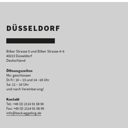
DÜSSELDORF
Bilker Strasse 5 und Bilker Strasse 4–6
40213 Düsseldorf
Deutschland
Öffnungszeiten
Mo: geschlossen
Di-Fr: 10 – 13 und 14 –18 Uhr
Sa: 11 – 16 Uhr
und nach Vereinbarung!
Kontakt
Tel.: +49 (0) 2114 91 58 90
Fax: +49 (0) 2114 91 58 99
info@beck-eggeling.de