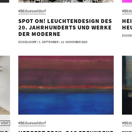
#BEduesseldorf
#BEdu
SPOT ON! LEUCHTENDESIGN DES
HEI
20. JAHRHUNDERTS UND WERKE
HE
DER MODERNE
DÜSSEL
DÜSSELDORF / 1. SEPTEMBER – 11. NOVEMBER 2023
#BEduesseldorf
#BEdu
 VISIT