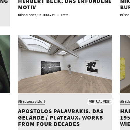
ING
HERBERT BECK. DAS ERFUNDENE
NIK
MOTIV
BU
DÜSSELDORF / 16. JUNI – 22. JULI 2023
DÜSSELD
#BEduesseldorf
#BEdu
VIRTUAL VISIT
APOSTOLOS PALAVRAKIS. DAS
HA
GELÄNDE / PLATEAUX. WORKS
195
FROM FOUR DECADES
WI