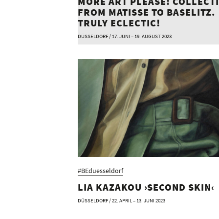
MORE ART PLEASE! COLLECT
FROM MATISSE TO BASELITZ.
TRULY ECLECTIC!
DÜSSELDORF / 17. JUNI – 19. AUGUST 2023
#BEduesseldorf
LIA KAZAKOU ›SECOND SKIN‹
DÜSSELDORF / 22. APRIL – 13. JUNI 2023