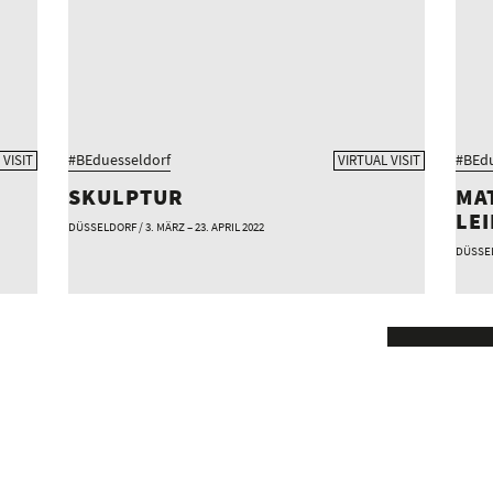
#BEduesseldorf
#BEdu
 VISIT
VIRTUAL VISIT
SKULPTUR
MA
LE
DÜSSELDORF / 3. MÄRZ – 23. APRIL 2022
DÜSSEL