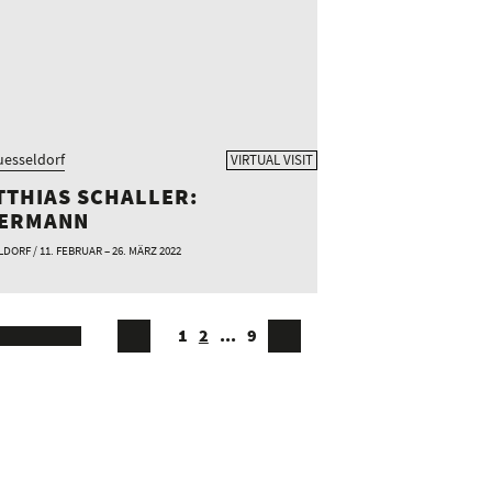
esseldorf
VIRTUAL VISIT
TTHIAS SCHALLER:
IERMANN
DORF / 11. FEBRUAR – 26. MÄRZ 2022
1
2
...
9