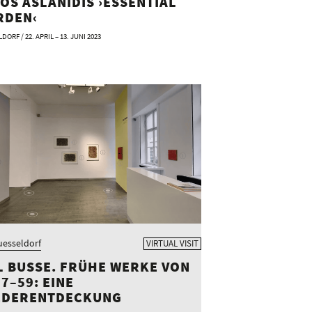
OS ASLANIDIS ›ESSENTIAL
RDEN‹
ORF / 22. APRIL – 13. JUNI 2023
esseldorf
VIRTUAL VISIT
L BUSSE. FRÜHE WERKE VON
7–59: EINE
EDERENTDECKUNG