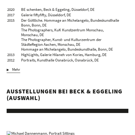
1998
Fotografische Portraits, Stadtmuseum Düsseldorf, Düsseldorf,
DE
2020
BE schenken, Beck & Eggeling, Düsseldorf, DE
2017
Galerie fiftyfifty, Düsseldorf, DE
2015
Der Göttliche. Hommage an Michelangelo, Bundeskunsthalle
Bonn, Bonn, DE
The Photographers, KuK Kunstzentrum Monschau,
Monschau, DE
The Photographer, Kunst- und Kulturzentrum der
StädteRegion Aachen, Monschau, DE
Hommage an Michelangelo, Bundeskunsthalle, Bonn, DE
2013
HighLights, Galerie Hilaneh von Kories, Hamburg, DE
2012
Portraits, Kunsthalle Osnabrück, Osnabrück, DE
2010
Macht zeigen, Deutsches Historisches Museum, Berlin, DE
Mehr
2009
Künstlerportraits, Art Cologne, Köln, DE
2008
Fotos schreiben Kunstgeschichte, Museum Kunstpalast,
Düsseldorf, DE
2007
KIC – Kunst in der Carlshütte, Büdelsdorf, DE
AUSSTELLUNGEN BEI BECK & EGGELING
2006
International Photo Festival, Xining, CN
(AUSWAHL)
2003
Akademie der Künste, Berlin, DE
2002
Die heilige Kuh, Visual Gallery – Photokina, Köln, DE
Kunstforum – DLR, Berlin, DE
Ich habe einen Traum, Café Einstein, Berlin, DE
2000
Zeit Blicke, Galerie der Stadt Stuttgart, Stuttgart, DE
1999
57th Street Gallery N.Y, New York, US
Stuttgarter Kunstverein, Stuttgart, DE
1998
Schwarz Gesehen, Rheinisches Landesmuseum, Bonn, DE