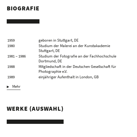
BIOGRAFIE
1959
geboren in Stuttgart, DE
1980
Studium der Malerei an der Kunstakademie
Stuttgart, DE
1981 – 1986
Studium der Fotografie an der Fachhochschule
Dortmund, DE
1988
Mitgliedschaft in der Deutschen Gesellschaft für
Photographie e.V.
1989
einjähriger Aufenthalt in London, GB
1990
Eröffnung des Ateliers in Düsseldorf, DE
Mehr
1992 – 1997
Lehrauftrag für Fotografie an der Fachhochschule
Dortmund, DE
2013
Mitbegründer und seither Juryvorsitzender des
Felix Schoeller Photo Award
WERKE (AUSWAHL)
2019
Mitbegründer und seither Juryvorsitzender des
Deutscher Friedenspreis für Fotografie
lebt und arbeitet in Düsseldorf