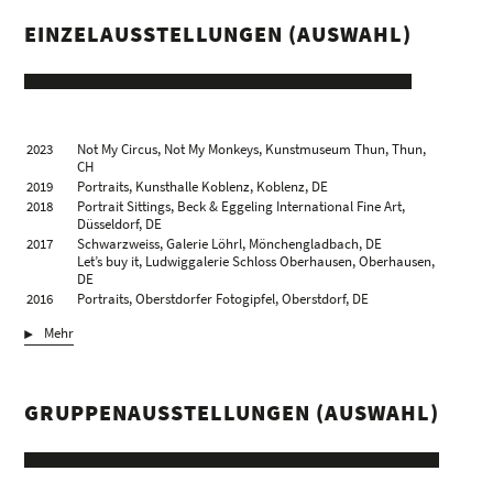
EINZELAUSSTELLUNGEN (AUSWAHL)
2023
Not My Circus, Not My Monkeys, Kunstmuseum Thun, Thun,
CH
2019
Portraits, Kunsthalle Koblenz, Koblenz, DE
2018
Portrait Sittings, Beck & Eggeling International Fine Art,
Düsseldorf, DE
2017
Schwarzweiss, Galerie Löhrl, Mönchengladbach, DE
Let’s buy it, Ludwiggalerie Schloss Oberhausen, Oberhausen,
DE
2016
Portraits, Oberstdorfer Fotogipfel, Oberstdorf, DE
2014
Mies 1:1 Fotografische Ansichten, Hochschule für Technik
Mehr
Stuttgart, Stuttgart, DE
2013
HighLights, Galerie Hilaneh von Kories, Berlin, DE
Michael Dannenmann – Portraits, Vertical Gallery IV –
InterContinental, Düsseldorf, DE
GRUPPENAUSSTELLUNGEN (AUSWAHL)
2012
Portraits, Kunsthalle Osnabrück, Osnabrück, DE
2011
Ladenportraits im Ruhrgebiet, Pixelprojekt –
Wissenschaftspark Gelsenkirchen, Gelsenkirchen, DE
2010
Portraits, Deutschlandfunk, Köln, DE
Macht zeigen, Deutsches Historisches Museum, Berlin, DE