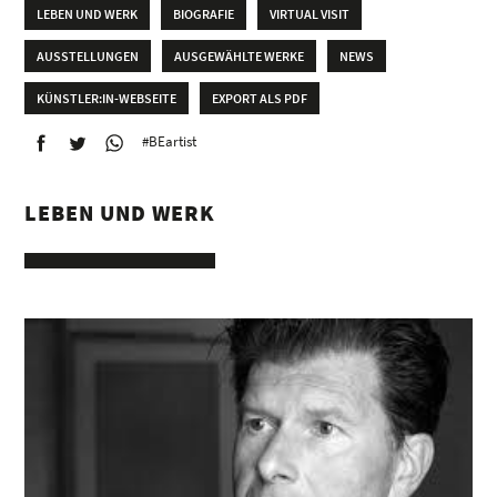
LEBEN UND WERK
BIOGRAFIE
VIRTUAL VISIT
AUSSTELLUNGEN
AUSGEWÄHLTE WERKE
NEWS
KÜNSTLER:IN-WEBSEITE
EXPORT ALS PDF
#BEartist
LEBEN UND WERK