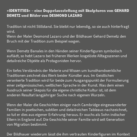
»IDENTITIES« – eine Doppelausstellung mit Skulpturen von GEHARD
DEMETZ und Bilder von DESMOND LAZARO
Tradition ist nicht Stillstand. Sie bleibt nur lebendig, so sie auch hinterfragt
wird.
Wenn der Maler Desmond Lazaro und der Bildhauer Gehard Demetz den
Bruch mit der Tradition zum Beispiel wagen.
Wenn Demetz Banales in den Händen seiner Kinderfiguren symbolisch
auflädt, so hebt Lazaro bei früheren Werken losgelöste Alltagsszenen und
detailreiche Objekte als Protagonisten hervor.
Ein tiefes Verständnis der Materie und Wissen um kunsthandwerkliche
Traditionen zeichnet das Werk beider Künstler aus. Im Geistlichen
verankerte Tradition wird für beide zum Ausgangspunkt der Formulierung
einer zeitgenössischen, weltlichen Sprache in der Kunst. Was dem einen
Ausdruck seiner Skepsis für die eigene christliche Kultur ist, ist dem
anderen Resultat langjähriger Suche nach eigenen Wurzeln.
Wenn der Maler die Geschichten einiger nach Cambridge eingewanderter
Familien in poetischen, subtilen und detailreichen Tableaus nachzeichnet,
so tut er dies aus eigener Erfahrung heraus. Er wuchs als Sohn indischer
Eltern in England auf. Die Geschichte seiner Familie wird seit Generation
von Migration bestimmt.
Der Bildhauer wiederum lässt die ihm vertrauten Kinderfiguren im Kontext