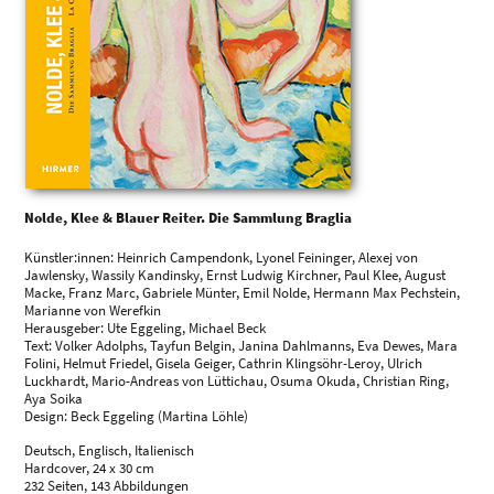
Nolde, Klee & Blauer Reiter. Die Sammlung Braglia
Künstler:innen: Heinrich Campendonk, Lyonel Feininger, Alexej von
Jawlensky, Wassily Kandinsky, Ernst Ludwig Kirchner, Paul Klee, August
Macke, Franz Marc, Gabriele Münter, Emil Nolde, Hermann Max Pechstein,
Marianne von Werefkin
Herausgeber: Ute Eggeling, Michael Beck
Text: Volker Adolphs, Tayfun Belgin, Janina Dahlmanns, Eva Dewes, Mara
Folini, Helmut Friedel, Gisela Geiger, Cathrin Klingsöhr-Leroy, Ulrich
Luckhardt, Mario-Andreas von Lüttichau, Osuma Okuda, Christian Ring,
Aya Soika
Design: Beck Eggeling (Martina Löhle)
Deutsch, Englisch, Italienisch
Hardcover, 24 x 30 cm
232 Seiten, 143 Abbildungen